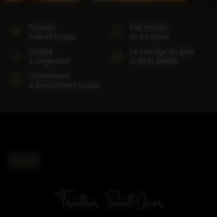
Produits
Fait maison
frais et locaux
et sur place
Qualité
Le mariage du goût
& Originalité
& de la qualité
Fournisseurs
& prestataires locaux
Accueil
Traiteur Saint-Omer