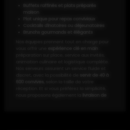
Buffets raffinés et plats préparés
maison
Plat unique pour repas conviviaux
Cocktails dînatoires ou déjeunatoires
Brunchs gourmands et élégants
Nos équipes prennent tout en charge pour
vous offrir une
expérience clé en main
:
préparation sur place, service aux invités,
animation culinaire et logistique complète.
Nos serveurs assurent un service fluide et
discret, avec la possibilité de
servir de 40 à
600 convives
, selon la taille de votre
réception. Et si vous préférez la simplicité,
nous proposons également la
livraison de
vos plats directement sur le lieu de votre
événement
, prête à déguster.
Les Prestige Traiteur interviennent pour
tous types d’événements particuliers :