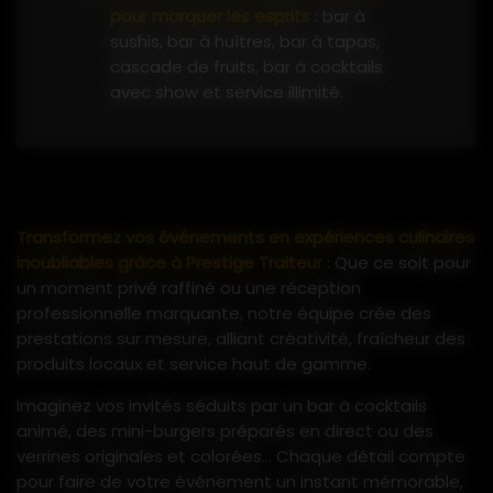
pour marquer les esprits
: bar à
sushis, bar à huîtres, bar à tapas,
cascade de fruits, bar à cocktails
avec show et service illimité.
Les types d’événements professionnels pris
en charge :
Séminaires et conférences
Soirées de lancement produit
Transformez vos événements en expériences culinaires
Dîners d’affaires et cocktails de
inoubliables grâce à Prestige Traiteur
: Que ce soit pour
networking
un moment privé raffiné ou une réception
Team building et événements
professionnelle marquante, notre équipe crée des
internes
prestations sur mesure, alliant créativité, fraîcheur des
Réceptions partenaires et
produits locaux et service haut de gamme.
inaugurations
Imaginez vos invités séduits par un bar à cocktails
Service complet et sur-mesure :
animé, des mini-burgers préparés en direct ou des
équipe de serveurs circulant avec
verrines originales et colorées… Chaque détail compte
des plateaux, service personnalisé
pour faire de votre événement un instant mémorable,
selon le timing et le rythme de vos