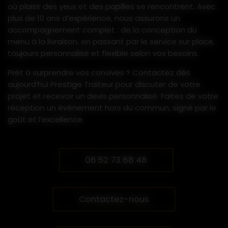
où plaisir des yeux et des papilles se rencontrent. Avec
invités.
plus de 10 ans d’expérience, nous assurons un
Nous intervenons pour 40 à 600 convives,
accompagnement complet : de la conception du
avec ou sans livraison sur site, et
adaptons
menu à la livraison, en passant par le service sur place,
chaque prestation aux exigences des
toujours personnalisé et flexible selon vos besoins.
événements d’entreprise
. Avec plus de 10
ans d’expérience, Prestige Traiteur font
Prêt à surprendre vos convives ? Contactez dès
rimer professionnalisme, qualité et
aujourd’hui Prestige Traiteur pour discuter de votre
originalité pour des événements qui
projet et recevoir un devis personnalisé. Faites de votre
marquent durablement les esprits.
réception un événement hors du commun, signé par le
goût et l’excellence.
06 52 73 68 48
Contactez-nous