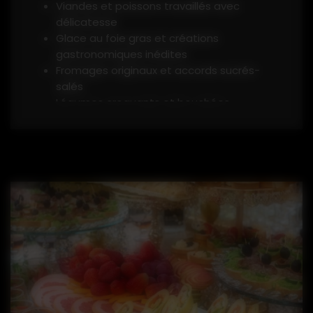
Viandes et poissons travaillés avec
délicatesse
Glace au foie gras et créations
gastronomiques inédites
Fromages originaux et accords sucrés-
salés
Légumes croquants et bouchées
végétariennes
Verrines colorées et recettes
originales
Mini clubs, mini burgers et mini hot-
dogs
Cuissons minute à la plancha
Et pour rendre l’expérience encore plus
conviviale,
notre équipe peut préparer les
plats directement devant vos invités
: un
véritable show culinaire, qui allie plaisir des
yeux et des papilles.