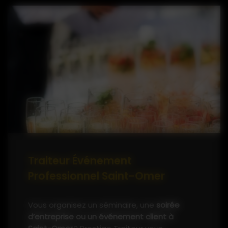
Traiteur anniversaires
Traiteur baby shower
Traiteur baptêmes et communions
Traiteur fiançailles et mariages
Traiteur réunions familiales ou entre
amis
Avec
plus de 10 ans d’expérience
et une
passion authentique pour la gastronomie,
notre équipe met un point d’honneur à
rendre chaque instant unique, gourmand et
inoubliable.
Traiteur Événement
Professionnel Saint-Omer
Vous organisez un séminaire, une
soirée
d’entreprise ou un événement client à